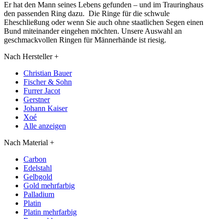
Er hat den Mann seines Lebens gefunden – und im Trauringhaus
den passenden Ring dazu. Die Ringe für die schwule
Eheschließung oder wenn Sie auch ohne staatlichen Segen einen
Bund miteinander eingehen möchten. Unsere Auswahl an
geschmackvollen Ringen für Männerhände ist riesig.
Nach Hersteller
+
Christian Bauer
Fischer & Sohn
Furrer Jacot
Gerstner
Johann Kaiser
Xoé
Alle anzeigen
Nach Material
+
Carbon
Edelstahl
Gelbgold
Gold mehrfarbig
Palladium
Platin
Platin mehrfarbig