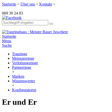
Startseite
~
Über uns
~
Kontakt
~
069 30 24 83
Startseite
Menu
Suche
Trauringe
Memoireringe
Verlobungsringe
Partnerringe
+
Marken
Wissenswertes
+
Konfiguratoren
Er und Er