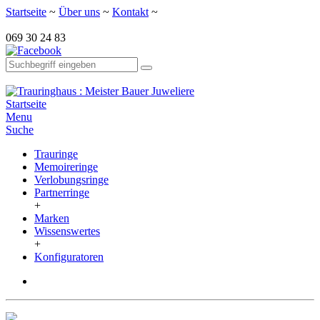
Startseite
~
Über uns
~
Kontakt
~
069 30 24 83
Startseite
Menu
Suche
Trauringe
Memoireringe
Verlobungsringe
Partnerringe
+
Marken
Wissenswertes
+
Konfiguratoren