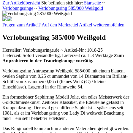
Zur Artikelübersicht
Sie befinden sich hier:
Startseite
~
Verlobungsringe
~
Verlobungsring 585/000 Weißgold
Fragen zum Artikel?
Auf den Merkzettel
Artikel weiterempfehlen
Verlobungsring 585/000 Weißgold
Hersteller
:
Verlobungsringe.de ~
Artikel-Nr.:
1018-25
Lieferzeit:
Sofort versandfertig, Lieferzeit ca. 1-3 Werktage
Zum
Anprobieren in der Trauringlounge vorrätig.
Verlobungsring Antragsring Weißgold 585/000 mit einem blauen,
ovalen Saphir von 0,25 ct umrandet von 14 Diamanten im Brillant-
Schliff von zusammen 0,06 ct (feines Weiß (G) / kleine
Einschlüsse). Lagernd in der Ringweite 54.
Ein formschöner Saphirring Modell Jolie, ein edles Meisterwerk der
Goldschmiedekunst. Zeitloser Klassiker, die Edelsteine gefasst in
Krappenfasung. Der oval geschliffene Saphir ist – spätestens seit
1981, als er im Verlobungsring von Lady Di weltweit Beachtung
fand – ein sehr beliebter Edelstein.
Das Ringmodell kann auch in anderen Materialien gefertigt werden.