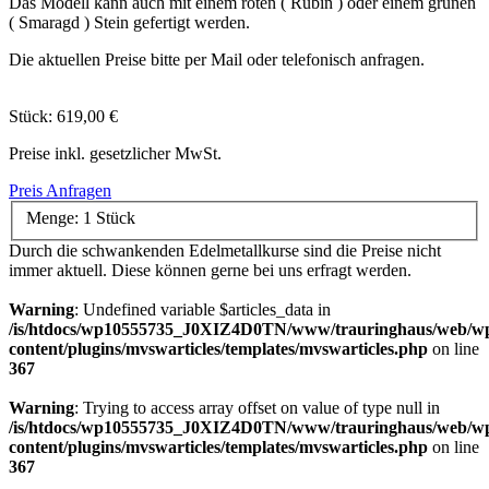
Das Modell kann auch mit einem roten ( Rubin ) oder einem grünen
( Smaragd ) Stein gefertigt werden.
Die aktuellen Preise bitte per Mail oder telefonisch anfragen.
Stück:
619,00 €
Preise inkl. gesetzlicher MwSt.
Preis Anfragen
Menge:
1 Stück
Durch die schwankenden Edelmetallkurse sind die Preise nicht
immer aktuell. Diese können gerne bei uns erfragt werden.
Warning
: Undefined variable $articles_data in
/is/htdocs/wp10555735_J0XIZ4D0TN/www/trauringhaus/web/w
content/plugins/mvswarticles/templates/mvswarticles.php
on line
367
Warning
: Trying to access array offset on value of type null in
/is/htdocs/wp10555735_J0XIZ4D0TN/www/trauringhaus/web/w
content/plugins/mvswarticles/templates/mvswarticles.php
on line
367