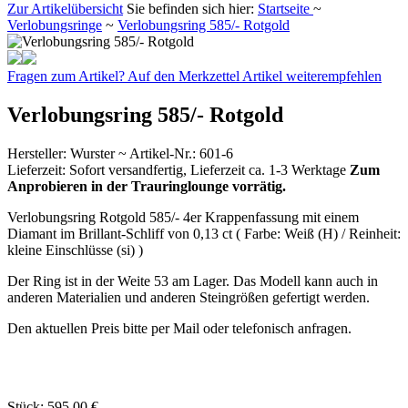
Zur Artikelübersicht
Sie befinden sich hier:
Startseite
~
Verlobungsringe
~
Verlobungsring 585/- Rotgold
Fragen zum Artikel?
Auf den Merkzettel
Artikel weiterempfehlen
Verlobungsring 585/- Rotgold
Hersteller
:
Wurster ~
Artikel-Nr.:
601-6
Lieferzeit:
Sofort versandfertig, Lieferzeit ca. 1-3 Werktage
Zum
Anprobieren in der Trauringlounge vorrätig.
Verlobungsring Rotgold 585/- 4er Krappenfassung mit einem
Diamant im Brillant-Schliff von 0,13 ct ( Farbe: Weiß (H) / Reinheit:
kleine Einschlüsse (si) )
Der Ring ist in der Weite 53 am Lager. Das Modell kann auch in
anderen Materialien und anderen Steingrößen gefertigt werden.
Den aktuellen Preis bitte per Mail oder telefonisch anfragen.
Stück:
595,00 €