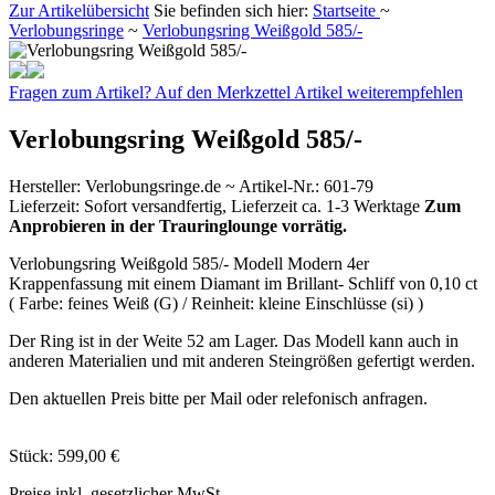
Zur Artikelübersicht
Sie befinden sich hier:
Startseite
~
Verlobungsringe
~
Verlobungsring Weißgold 585/-
Fragen zum Artikel?
Auf den Merkzettel
Artikel weiterempfehlen
Verlobungsring Weißgold 585/-
Hersteller
:
Verlobungsringe.de ~
Artikel-Nr.:
601-79
Lieferzeit:
Sofort versandfertig, Lieferzeit ca. 1-3 Werktage
Zum
Anprobieren in der Trauringlounge vorrätig.
Verlobungsring Weißgold 585/- Modell Modern 4er
Krappenfassung mit einem Diamant im Brillant- Schliff von 0,10 ct
( Farbe: feines Weiß (G) / Reinheit: kleine Einschlüsse (si) )
Der Ring ist in der Weite 52 am Lager. Das Modell kann auch in
anderen Materialien und mit anderen Steingrößen gefertigt werden.
Den aktuellen Preis bitte per Mail oder relefonisch anfragen.
Stück:
599,00 €
Preise inkl. gesetzlicher MwSt.