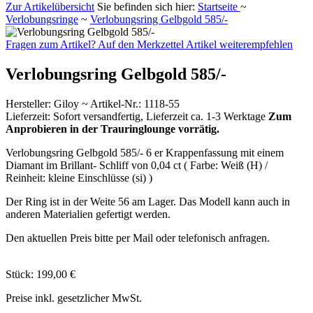
Zur Artikelübersicht
Sie befinden sich hier:
Startseite
~
Verlobungsringe
~
Verlobungsring Gelbgold 585/-
Fragen zum Artikel?
Auf den Merkzettel
Artikel weiterempfehlen
Verlobungsring Gelbgold 585/-
Hersteller
:
Giloy ~
Artikel-Nr.:
1118-55
Lieferzeit:
Sofort versandfertig, Lieferzeit ca. 1-3 Werktage
Zum
Anprobieren in der Trauringlounge vorrätig.
Verlobungsring Gelbgold 585/- 6 er Krappenfassung mit einem
Diamant im Brillant- Schliff von 0,04 ct ( Farbe: Weiß (H) /
Reinheit: kleine Einschlüsse (si) )
Der Ring ist in der Weite 56 am Lager. Das Modell kann auch in
anderen Materialien gefertigt werden.
Den aktuellen Preis bitte per Mail oder telefonisch anfragen.
Stück:
199,00 €
Preise inkl. gesetzlicher MwSt.