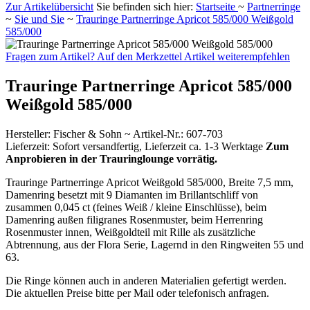
Zur Artikelübersicht
Sie befinden sich hier:
Startseite
~
Partnerringe
~
Sie und Sie
~
Trauringe Partnerringe Apricot 585/000 Weißgold
585/000
Fragen zum Artikel?
Auf den Merkzettel
Artikel weiterempfehlen
Trauringe Partnerringe Apricot 585/000
Weißgold 585/000
Hersteller
:
Fischer & Sohn ~
Artikel-Nr.:
607-703
Lieferzeit:
Sofort versandfertig, Lieferzeit ca. 1-3 Werktage
Zum
Anprobieren in der Trauringlounge vorrätig.
Trauringe Partnerringe Apricot Weißgold 585/000, Breite 7,5 mm,
Damenring besetzt mit 9 Diamanten im Brillantschliff von
zusammen 0,045 ct (feines Weiß / kleine Einschlüsse), beim
Damenring außen filigranes Rosenmuster, beim Herrenring
Rosenmuster innen, Weißgoldteil mit Rille als zusätzliche
Abtrennung, aus der Flora Serie, Lagernd in den Ringweiten 55 und
63.
Die Ringe können auch in anderen Materialien gefertigt werden.
Die aktuellen Preise bitte per Mail oder telefonisch anfragen.