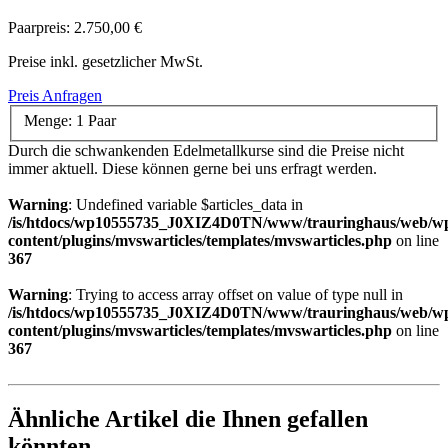
Paarpreis:
2.750,00 €
Preise inkl. gesetzlicher MwSt.
Preis Anfragen
Menge:
1 Paar
Durch die schwankenden Edelmetallkurse sind die Preise nicht
immer aktuell. Diese können gerne bei uns erfragt werden.
Warning
: Undefined variable $articles_data in
/is/htdocs/wp10555735_J0XIZ4D0TN/www/trauringhaus/web/w
content/plugins/mvswarticles/templates/mvswarticles.php
on line
367
Warning
: Trying to access array offset on value of type null in
/is/htdocs/wp10555735_J0XIZ4D0TN/www/trauringhaus/web/w
content/plugins/mvswarticles/templates/mvswarticles.php
on line
367
Ähnliche Artikel die Ihnen gefallen
könnten