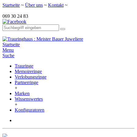
Startseite
~
Über uns
~
Kontakt
~
069 30 24 83
Startseite
Menu
Suche
Trauringe
Memoireringe
Verlobungsringe
Partnerringe
+
Marken
Wissenswertes
+
Konfiguratoren