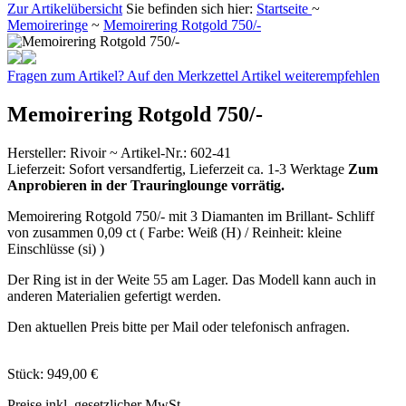
Zur Artikelübersicht
Sie befinden sich hier:
Startseite
~
Memoireringe
~
Memoirering Rotgold 750/-
Fragen zum Artikel?
Auf den Merkzettel
Artikel weiterempfehlen
Memoirering Rotgold 750/-
Hersteller
:
Rivoir ~
Artikel-Nr.:
602-41
Lieferzeit:
Sofort versandfertig, Lieferzeit ca. 1-3 Werktage
Zum
Anprobieren in der Trauringlounge vorrätig.
Memoirering Rotgold 750/- mit 3 Diamanten im Brillant- Schliff
von zusammen 0,09 ct ( Farbe: Weiß (H) / Reinheit: kleine
Einschlüsse (si) )
Der Ring ist in der Weite 55 am Lager. Das Modell kann auch in
anderen Materialien gefertigt werden.
Den aktuellen Preis bitte per Mail oder telefonisch anfragen.
Stück:
949,00 €
Preise inkl. gesetzlicher MwSt.