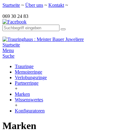
Startseite
~
Über uns
~
Kontakt
~
069 30 24 83
Startseite
Menu
Suche
Trauringe
Memoireringe
Verlobungsringe
Partnerringe
+
Marken
Wissenswertes
+
Konfiguratoren
Marken