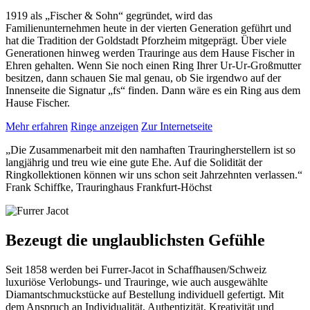
1919 als „Fischer & Sohn“ gegründet, wird das
Familienunternehmen heute in der vierten Generation geführt und
hat die Tradition der Goldstadt Pforzheim mitgeprägt. Über viele
Generationen hinweg werden Trauringe aus dem Hause Fischer in
Ehren gehalten. Wenn Sie noch einen Ring Ihrer Ur-Ur-Großmutter
besitzen, dann schauen Sie mal genau, ob Sie irgendwo auf der
Innenseite die Signatur „fs“ finden. Dann wäre es ein Ring aus dem
Hause Fischer.
Mehr erfahren
Ringe anzeigen
Zur Internetseite
„
Die Zusammenarbeit mit den namhaften Trauringherstellern ist so
langjährig und treu wie eine gute Ehe. Auf die Solidität der
Ringkollektionen können wir uns schon seit Jahrzehnten verlassen.
“
Frank Schiffke, Trauringhaus Frankfurt-Höchst
Bezeugt die unglaublichsten Gefühle
Seit 1858 werden bei Furrer-Jacot in Schaffhausen/Schweiz
luxuriöse Verlobungs- und Trauringe, wie auch ausgewählte
Diamantschmuckstücke auf Bestellung individuell gefertigt. Mit
dem Anspruch an Individualität, Authentizität, Kreativität und