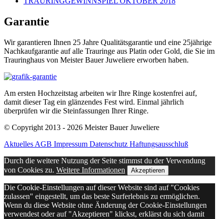
TRAURINGGEWINNSPIEL OKTOBER 2018
Garantie
Wir garantieren Ihnen 25 Jahre Qualitätsgarantie und eine 25jährige
Nachkaufgarantie auf alle Trauringe aus Platin oder Gold, die Sie im
Trauringhaus von Meister Bauer Juweliere erworben haben.
Am ersten Hochzeitstag arbeiten wir Ihre Ringe kostenfrei auf,
damit dieser Tag ein glänzendes Fest wird. Einmal jährlich
überprüfen wir die Steinfassungen Ihrer Ringe.
© Copyright 2013 - 2026 Meister Bauer Juweliere
Aktuelles
AGB
Impressum
Datenschutz
Haftungsausschluß
Durch die weitere Nutzung der Seite stimmst du der Verwendung
von Cookies zu.
Weitere Informationen
Akzeptieren
Die Cookie-Einstellungen auf dieser Website sind auf "Cookies
zulassen" eingestellt, um das beste Surferlebnis zu ermöglichen.
Wenn du diese Website ohne Änderung der Cookie-Einstellungen
verwendest oder auf "Akzeptieren" klickst, erklärst du sich damit