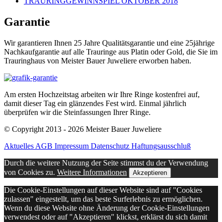
TRAURINGGEWINNSPIEL OKTOBER 2018
Garantie
Wir garantieren Ihnen 25 Jahre Qualitätsgarantie und eine 25jährige
Nachkaufgarantie auf alle Trauringe aus Platin oder Gold, die Sie im
Trauringhaus von Meister Bauer Juweliere erworben haben.
Am ersten Hochzeitstag arbeiten wir Ihre Ringe kostenfrei auf,
damit dieser Tag ein glänzendes Fest wird. Einmal jährlich
überprüfen wir die Steinfassungen Ihrer Ringe.
© Copyright 2013 - 2026 Meister Bauer Juweliere
Aktuelles
AGB
Impressum
Datenschutz
Haftungsausschluß
Durch die weitere Nutzung der Seite stimmst du der Verwendung
von Cookies zu.
Weitere Informationen
Akzeptieren
Die Cookie-Einstellungen auf dieser Website sind auf "Cookies
zulassen" eingestellt, um das beste Surferlebnis zu ermöglichen.
Wenn du diese Website ohne Änderung der Cookie-Einstellungen
verwendest oder auf "Akzeptieren" klickst, erklärst du sich damit