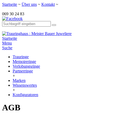
Startseite
~
Über uns
~
Kontakt
~
069 30 24 83
Startseite
Menu
Suche
Trauringe
Memoireringe
Verlobungsringe
Partnerringe
+
Marken
Wissenswertes
+
Konfiguratoren
AGB