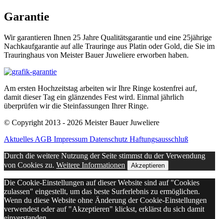
Garantie
Wir garantieren Ihnen 25 Jahre Qualitätsgarantie und eine 25jährige
Nachkaufgarantie auf alle Trauringe aus Platin oder Gold, die Sie im
Trauringhaus von Meister Bauer Juweliere erworben haben.
Am ersten Hochzeitstag arbeiten wir Ihre Ringe kostenfrei auf,
damit dieser Tag ein glänzendes Fest wird. Einmal jährlich
überprüfen wir die Steinfassungen Ihrer Ringe.
© Copyright 2013 - 2026 Meister Bauer Juweliere
Aktuelles
AGB
Impressum
Datenschutz
Haftungsausschluß
Durch die weitere Nutzung der Seite stimmst du der Verwendung
von Cookies zu.
Weitere Informationen
Akzeptieren
Die Cookie-Einstellungen auf dieser Website sind auf "Cookies
zulassen" eingestellt, um das beste Surferlebnis zu ermöglichen.
Wenn du diese Website ohne Änderung der Cookie-Einstellungen
verwendest oder auf "Akzeptieren" klickst, erklärst du sich damit
einverstanden.