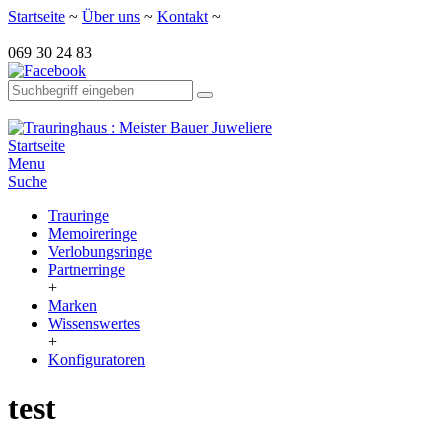
Startseite
~
Über uns
~
Kontakt
~
069 30 24 83
Startseite
Menu
Suche
Trauringe
Memoireringe
Verlobungsringe
Partnerringe
+
Marken
Wissenswertes
+
Konfiguratoren
test