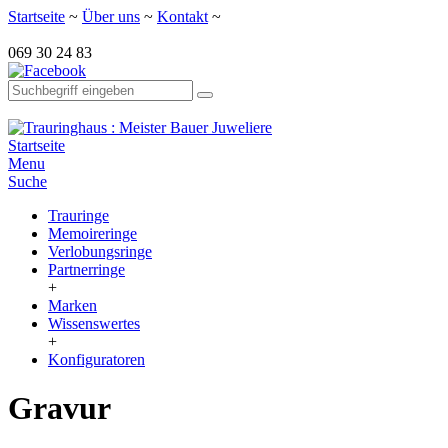
Startseite
~
Über uns
~
Kontakt
~
069 30 24 83
Startseite
Menu
Suche
Trauringe
Memoireringe
Verlobungsringe
Partnerringe
+
Marken
Wissenswertes
+
Konfiguratoren
Gravur